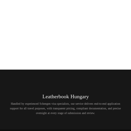
Leatherbook Hungary
Handled by experienced Schengen visa specialists, our service delivers end-to-end application
support for all travel purposes, with transparent pricing, compliant documentation, and precise
oversight at every stage of submission and review.