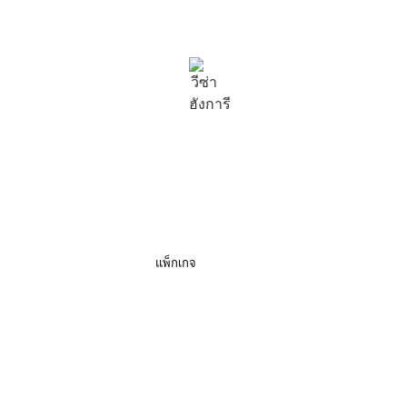
LEATHERBOOK
WHEN PRESTIGE MEETS PRACTICALITY
บริการยื่นวีซ่ายุโรป ดูแลครบทุกขั้นตอน ตั้งแต่เตรียมเอกสารจนถึงยื่นสถานทูต
รับยื่น วีซ่าฮังการี
เรียนรู้เพิ่มเติม
แพ็กเกจ
อ่านบทความเพิ่มเติม