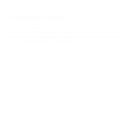
European Dream
The allure of Europe has captivated travelers for centuries, drawing dreamers and
adventurers to its diverse landscapes and rich tapestries of history and culture. From the
sun-kissed coasts of the Mediterranean to the majestic peaks of the Alps, each region
offers its own unique charm and stories waiting to be discovered.