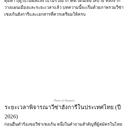
คุ้มค่า ฤดูใบไม้ผลิและใบไม้ร่วงอากาศดี เดินเที่ยวสบาย หลังจาก
วางแผนเมืองและระยะเวลาแล้ว บทความนี้จะเริ่มด้วยภาพรวมวีซ่า
เชงเก้นฮังการีและเอกสารที่ควรเตรียมให้ครบ
Photo of Hungary
ระยะเวลาพิจารณาวีซ่าฮังการีในประเทศไทย (ปี
2026)​
ก่อนยื่นคำร้องขอวีซ่าเชงเก้น หนึ่งในคำถามสำคัญที่ผู้สมัครในไทย