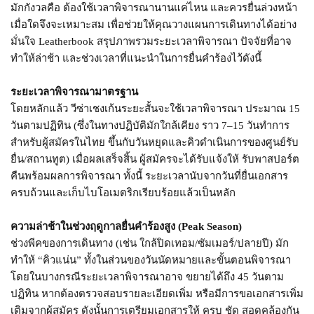
มักกังวลคือ ต้องใช้เวลาพิจารณานานแค่ไหน และควรยื่นล่วงหน้า
เมื่อใดจึงจะเหมาะสม เพื่อช่วยให้คุณวางแผนการเดินทางได้อย่าง
มั่นใจ Leatherbook สรุปภาพรวมระยะเวลาพิจารณา ปัจจัยที่อาจ
ทำให้ล่าช้า และช่วงเวลาที่แนะนำในการยื่นคำร้องไว้ดังนี้
ระยะเวลาพิจารณามาตรฐาน
โดยหลักแล้ว วีซ่าเชงเก้นระยะสั้นจะใช้เวลาพิจารณา ประมาณ 15
วันตามปฏิทิน (ซึ่งในทางปฏิบัติมักใกล้เคียง ราว 7–15 วันทำการ
สำหรับผู้สมัครในไทย ขึ้นกับวันหยุดและคิวดำเนินการของศูนย์รับ
ยื่น/สถานทูต) เมื่อผลเสร็จสิ้น ผู้สมัครจะได้รับแจ้งให้ รับพาสปอร์ต
คืนพร้อมผลการพิจารณา ทั้งนี้ ระยะเวลานับจากวันที่ยื่นเอกสาร
ครบถ้วนและเก็บไบโอเมตริกเรียบร้อยแล้วเป็นหลัก
ความล่าช้าในช่วงฤดูกาลยื่นคำร้องสูง (Peak Season)
ช่วงพีคของการเดินทาง (เช่น ใกล้ปิดเทอม/ซัมเมอร์/ปลายปี) มัก
ทำให้ “คิวแน่น” ทั้งในส่วนของวันนัดหมายและขั้นตอนพิจารณา
โดยในบางกรณีระยะเวลาพิจารณาอาจ ขยายได้ถึง 45 วันตาม
ปฏิทิน หากต้องตรวจสอบรายละเอียดเพิ่ม หรือมีการขอเอกสารเพิ่ม
เติมจากผู้สมัคร ดังนั้นการเตรียมเอกสารให้ ครบ ชัด สอดคล้องกัน