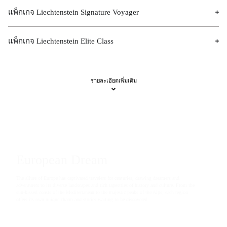
แพ็กเกจ Liechtenstein Signature Voyager
แพ็กเกจ Liechtenstein Elite Class
รายละเอียดเพิ่มเติม
European Dream
The allure of Europe has captivated travelers for centuries, drawing dreamers and
adventurers to its diverse landscapes and rich tapestries of history and culture. From the
sun-kissed coasts of the Mediterranean to the majestic peaks of the Alps, each region
offers its own unique charm and stories waiting to be discovered.