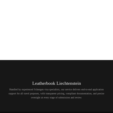
Leatherbook Liechtenstein
Handled by experienced Schengen visa specialists, our service delivers end-to-end application
support for all travel purposes, with transparent pricing, compliant documentation, and precise
oversight at every stage of submission and review.