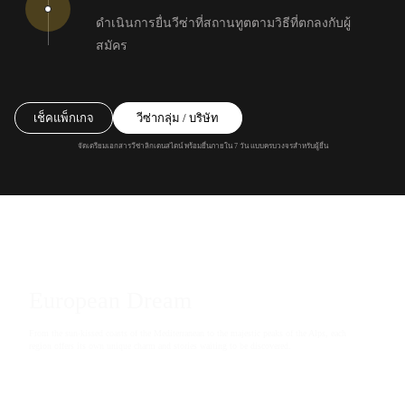
ดำเนินการยื่นวีซ่าที่สถานทูตตามวิธีที่ตกลงกับผู้
สมัคร
เช็คแพ็กเกจ
วีซ่ากลุ่ม / บริษัท
จัดเตรียมเอกสารวีซ่าลิกเตนสไตน์ พร้อมยื่นภายใน 7 วัน แบบครบวงจรสำหรับผู้ยื่น
European Dream
From the sun-kissed coasts of the Mediterranean to the majestic peaks of the Alps, each
region offers its own unique charm and stories waiting to be discovered.