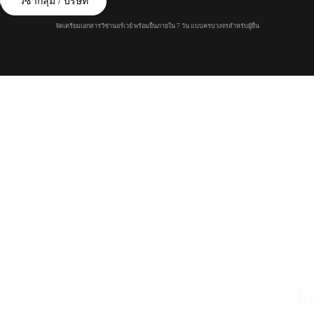
วีซ่ากลุ่ม / บริษัท
จัดเตรียมเอกสารวีซ่านอร์เวย์ พร้อมยื่นภายใน 7 วัน แบบครบวงจรสำหรับผู้ยื่น
E