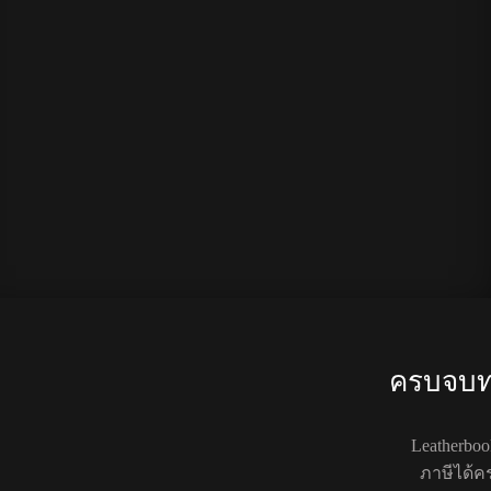
ครบจบท่อ
Leatherbo
ภาษีได้ค