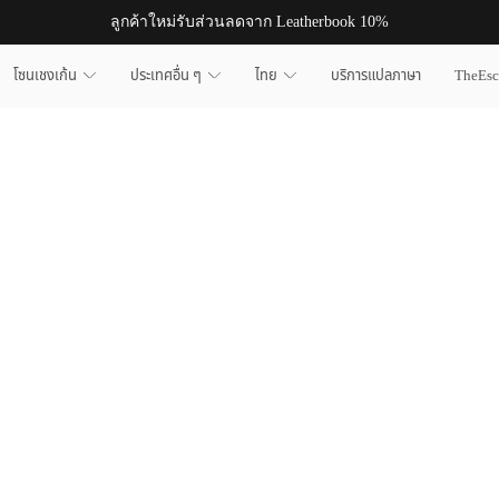
ลูกค้าใหม่รับส่วนลดจาก Leatherbook 10%
โซนเชงเก้น
ประเทศอื่น ๆ
ไทย
บริการแปลภาษา
TheEs
LEATHERBOOK
WHEN PRESTIGE MEETS PRACTICALITY
บริการยื่นวีซ่ายุโรป ดูแลครบทุกขั้นตอน ตั้งแต่เตรียมเอกสารจนถึงยื่นสถานทูต
รับยื่น วีซ่านอร์เวย์
อ่านบทความเพิ่มเติม