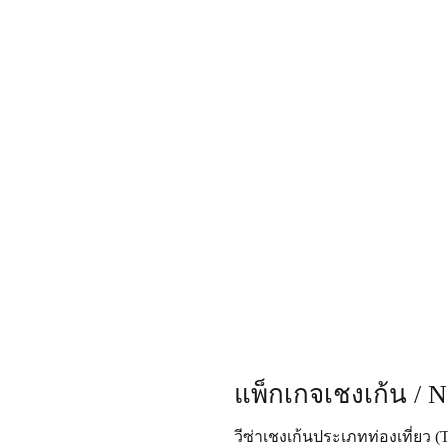
แพ็กเกจเชงเก้น / Na
วีซ่าเชงเก้นประเภทท่องเที่ยว (T