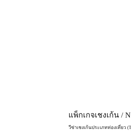
แพ็กเกจเชงเก้น / N
วีซ่าเชงเก้นประเภทท่องเที่ยว (T