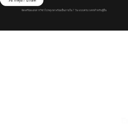
วีซ่ากลุ่ม / บริษัท
จัดเตรียมเอกสารวีซ่าโปรตุเกส พร้อมยื่นภายใน 7 วัน แบบครบวงจรสำหรับผู้ยื่น
E