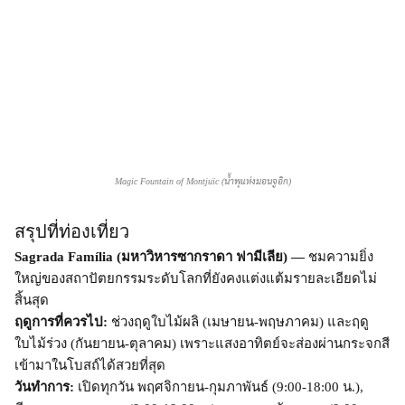
Magic Fountain of Montjuïc (น้ำพุแห่งมอนจูอิก)
สรุปที่ท่องเที่ยว
Sagrada Família (มหาวิหารซากราดา ฟามีเลีย) —
ชมความยิ่ง
ใหญ่ของสถาปัตยกรรมระดับโลกที่ยังคงแต่งแต้มรายละเอียดไม่
สิ้นสุด
ฤดูการที่ควรไป:
ช่วงฤดูใบไม้ผลิ (เมษายน-พฤษภาคม) และฤดู
ใบไม้ร่วง (กันยายน-ตุลาคม) เพราะแสงอาทิตย์จะส่องผ่านกระจกสี
เข้ามาในโบสถ์ได้สวยที่สุด
วันทำการ:
เปิดทุกวัน พฤศจิกายน-กุมภาพันธ์ (9:00-18:00 น.),