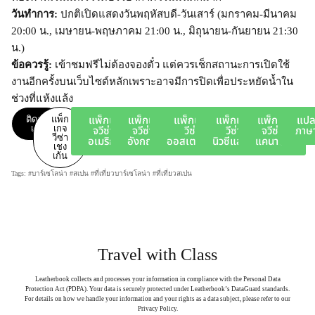
วันทำการ:
ปกติเปิดแสดงวันพฤหัสบดี-วันเสาร์ (มกราคม-มีนาคม
20:00 น., เมษายน-พฤษภาคม 21:00 น., มิถุนายน-กันยายน 21:30
น.)
ข้อควรรู้:
เข้าชมฟรีไม่ต้องจองตั๋ว แต่ควรเช็กสถานะการเปิดใช้
งานอีกครั้งบนเว็บไซต์หลักเพราะอาจมีการปิดเพื่อประหยัดน้ำใน
ช่วงที่แห้งแล้ง
ติดต่อ
แพ็ก
แพ็กเก
แพ็กเก
แพ็กเกจ
แพ็กเกจ
แพ็กเก
แป
เรา
เกจ
จวีซ่า
จวีซ่า
วีซ่า
วีซ่า
จวีซ่า
ภาษ
วีซ่า
อเมริกา
อังกฤษ
ออสเตรเลีย
นิวซีแลนด์
แคนาดา
เชง
เก้น
Tags: #บาร์เซโลน่า #สเปน #ที่เที่ยวบาร์เซโลน่า #ที่เที่ยวสเปน
Travel with Class
Leatherbook collects and processes your information in compliance with the Personal Data
Protection Act (PDPA). Your data is securely protected under Leatherbook’s DataGuard standards.
For details on how we handle your information and your rights as a data subject, please refer to our
Privacy Policy.