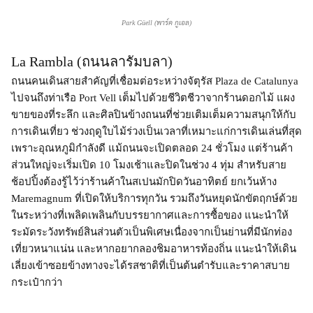
Park Güell (พาร์ค กูเอล)
La Rambla (ถนนลารัมบลา)
ถนนคนเดินสายสำคัญที่เชื่อมต่อระหว่างจัตุรัส Plaza de Catalunya
ไปจนถึงท่าเรือ Port Vell เต็มไปด้วยชีวิตชีวาจากร้านดอกไม้ แผง
ขายของที่ระลึก และศิลปินข้างถนนที่ช่วยเติมเต็มความสนุกให้กับ
การเดินเที่ยว ช่วงฤดูใบไม้ร่วงเป็นเวลาที่เหมาะแก่การเดินเล่นที่สุด
เพราะอุณหภูมิกำลังดี แม้ถนนจะเปิดตลอด 24 ชั่วโมง แต่ร้านค้า
ส่วนใหญ่จะเริ่มเปิด 10 โมงเช้าและปิดในช่วง 4 ทุ่ม สำหรับสาย
ช้อปปิ้งต้องรู้ไว้ว่าร้านค้าในสเปนมักปิดวันอาทิตย์ ยกเว้นห้าง
Maremagnum ที่เปิดให้บริการทุกวัน รวมถึงวันหยุดนักขัตฤกษ์ด้วย
ในระหว่างที่เพลิดเพลินกับบรรยากาศและการซื้อของ แนะนำให้
ระมัดระวังทรัพย์สินส่วนตัวเป็นพิเศษเนื่องจากเป็นย่านที่มีนักท่อง
เที่ยวหนาแน่น และหากอยากลองชิมอาหารท้องถิ่น แนะนำให้เดิน
เลี่ยงเข้าซอยข้างทางจะได้รสชาติที่เป็นต้นตำรับและราคาสบาย
กระเป๋ากว่า