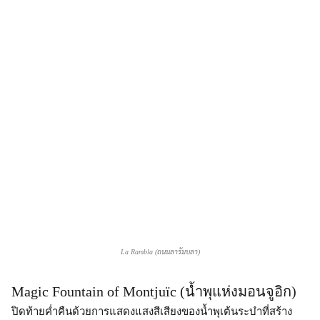
La Rambla (ถนนลารัมบลา)
Magic Fountain of Montjuïc (น้ำพุแห่งมอนจูอิก)
ปิดท้ายค่ำคืนด้วยการแสดงแสงสีเสียงของน้ำพุเต้นระบำที่สร้าง