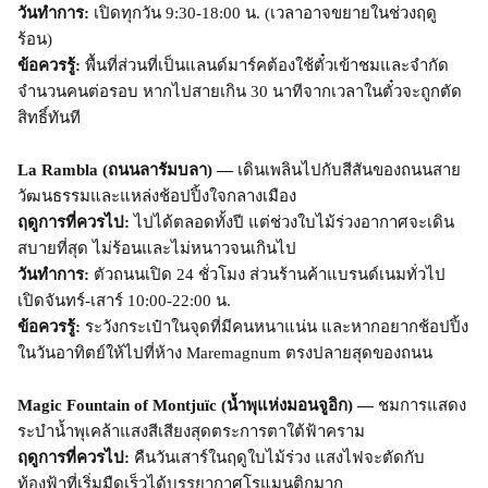
วันทำการ:
เปิดทุกวัน 9:30-18:00 น. (เวลาอาจขยายในช่วงฤดู
ร้อน)
ข้อควรรู้:
พื้นที่ส่วนที่เป็นแลนด์มาร์คต้องใช้ตั๋วเข้าชมและจำกัด
จำนวนคนต่อรอบ หากไปสายเกิน 30 นาทีจากเวลาในตั๋วจะถูกตัด
สิทธิ์ทันที
La Rambla (ถนนลารัมบลา) —
เดินเพลินไปกับสีสันของถนนสาย
วัฒนธรรมและแหล่งช้อปปิ้งใจกลางเมือง
ฤดูการที่ควรไป:
ไปได้ตลอดทั้งปี แต่ช่วงใบไม้ร่วงอากาศจะเดิน
สบายที่สุด ไม่ร้อนและไม่หนาวจนเกินไป
วันทำการ:
ตัวถนนเปิด 24 ชั่วโมง ส่วนร้านค้าแบรนด์เนมทั่วไป
เปิดจันทร์-เสาร์ 10:00-22:00 น.
ข้อควรรู้:
ระวังกระเป๋าในจุดที่มีคนหนาแน่น และหากอยากช้อปปิ้ง
ในวันอาทิตย์ให้ไปที่ห้าง Maremagnum ตรงปลายสุดของถนน
Magic Fountain of Montjuïc (น้ำพุแห่งมอนจูอิก) —
ชมการแสดง
ระบำน้ำพุเคล้าแสงสีเสียงสุดตระการตาใต้ฟ้าคราม
ฤดูการที่ควรไป:
คืนวันเสาร์ในฤดูใบไม้ร่วง แสงไฟจะตัดกับ
ท้องฟ้าที่เริ่มมืดเร็วได้บรรยากาศโรแมนติกมาก