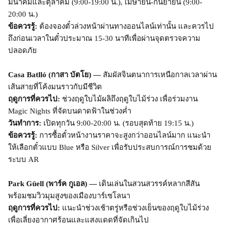
มีนาคมและตุลาคม (9:00-19:00 น.), เมษายน-กันยายน (9:00-
20:00 น.)
ข้อควรรู้:
ต้องจองตั๋วล่วงหน้าผ่านทางออนไลน์เท่านั้น และควรไป
ถึงก่อนเวลาในตั๋วประมาณ 15-30 นาทีเพื่อผ่านจุดตรวจความ
ปลอดภัย
Casa Batlló (กาสา บัตโย) —
สัมผัสจินตนาการเหนือกาลเวลาผ่าน
เส้นสายที่โค้งมนราวกับมีชีวิต
ฤดูการที่ควรไป:
ช่วงฤดูใบไม้ผลิถึงฤดูใบไม้ร่วง เพื่อร่วมงาน
Magic Nights ที่จัดบนดาดฟ้าในช่วงค่ำ
วันทำการ:
เปิดทุกวัน 9:00-20:00 น. (รอบสุดท้าย 19:15 น.)
ข้อควรรู้:
การซื้อตั๋วหน้างานราคาจะสูงกว่าออนไลน์มาก แนะนำ
ให้เลือกตั๋วแบบ Blue หรือ Silver เพื่อรับประสบการณ์การชมด้วย
ระบบ AR
Park Güell (พาร์ค กูเอล) —
เดินเล่นในสวนสวรรค์หลากสีสัน
พร้อมชมวิวมุมสูงของเมืองบาร์เซโลนา
ฤดูการที่ควรไป:
แนะนำช่วงเช้าตรู่หรือช่วงเย็นของฤดูใบไม้ร่วง
เพื่อเลี่ยงอากาศร้อนและแสงแดดที่จัดเกินไป