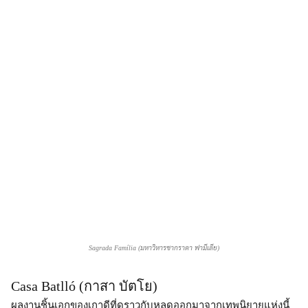
Sagrada Família (มหาวิหารซากราดา ฟามีเลีย)
Casa Batlló (กาสา บัตโย)
ผลงานชิ้นเอกของเกาดีที่ดูราวกับหลุดออกมาจากเทพนิยายแห่งนี้