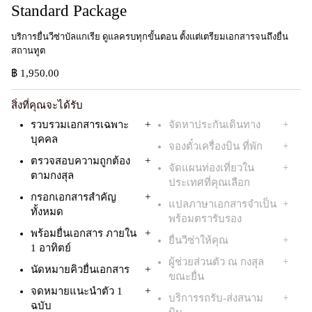
Standard Package ​
บริการยื่นวีซ่าบัลแกเรีย ดูแลครบทุกขั้นตอน ตั้งแต่เตรียมเอกสารจนถึงยื่น
สถานทูต​
฿ 1,950.00
สิ่งที่คุณจะได้รับ
รวบรวมเอกสารเฉพาะ
จัดหาประกันเดินทาง
บุคคล
จองตั๋วเครื่องบิน ที่พัก
ตรวจสอบความถูกต้อง
จัดแผนท่องเที่ยวใน
ตามกงสุล
ประเทศที่คุณเลือก
กรอกเอกสารสำคัญ
แปลภาษาเอกสารจำเป็น
ทั้งหมด
พร้อมตรารับรอง
พร้อมยื่นเอกสาร ภายใน
ยื่นวีซ่าให้คุณ
1 อาทิตย์
ผู้ช่วยส่วนตัว ณ กงสุล
นัดหมายคิวยื่นเอกสาร
ขณะยื่น
จดหมายแนะนำตัว 1
บริการรถรับ-ส่งสนาม
ฉบับ