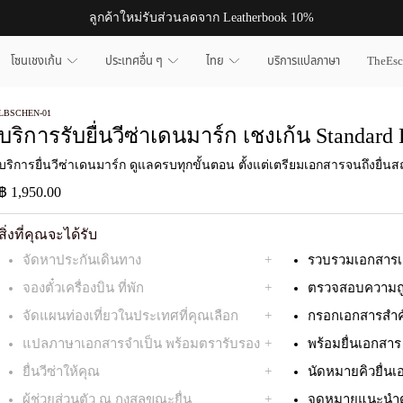
ลูกค้าใหม่รับส่วนลดจาก Leatherbook 10%
โซนเชงเก้น
ประเทศอื่น ๆ
ไทย
บริการแปลภาษา
TheEs
LBSCHEN-01
บริการรับยื่นวีซ่าเดนมาร์ก เชงเก้น Standard 
บริการยื่นวีซ่าเดนมาร์ก ดูแลครบทุกขั้นตอน ตั้งแต่เตรียมเอกสารจนถึงยื่นส
฿ 1,950.00
สิ่งที่คุณจะได้รับ
จัดหาประกันเดินทาง
รวบรวมเอกสาร
จองตั๋วเครื่องบิน ที่พัก
ตรวจสอบความถู
จัดแผนท่องเที่ยวในประเทศที่คุณเลือก
กรอกเอกสารสำค
แปลภาษาเอกสารจำเป็น พร้อมตรารับรอง
พร้อมยื่นเอกสาร
ยื่นวีซ่าให้คุณ
นัดหมายคิวยื่น
ผู้ช่วยส่วนตัว ณ กงสุลขณะยื่น
จดหมายแนะนำตั