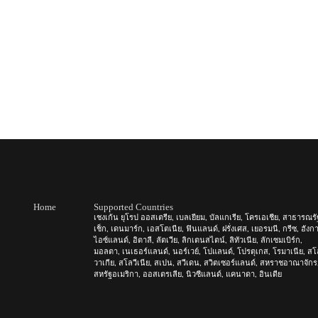
Home
Supported Countries
เชงเก้น ยุโรป ออสเตรีย, เบลเยียม, บัลแกเรีย, โครเอเชีย, สาธารณรั
เช็ก, เดนมาร์ก, เอสโตเนีย, ฟินแลนด์, ฝรั่งเศส, เยอรมนี, กรีซ, ฮังกา
ไอซ์แลนด์, อิตาลี, ลัตเวีย, ลิกเตนสไตน์, ลิทัวเนีย, ลักเซมเบิร์ก,
มอลตา, เนเธอร์แลนด์, นอร์เวย์, โปแลนด์, โปรตุเกส, โรมาเนีย, ส
วาเกีย, สโลวีเนีย, สเปน, สวีเดน, สวิตเซอร์แลนด์, สหราชอาณาจักร
สหรัฐอเมริกา, ออสเตรเลีย, นิวซีแลนด์, แคนาดา, อินเดีย