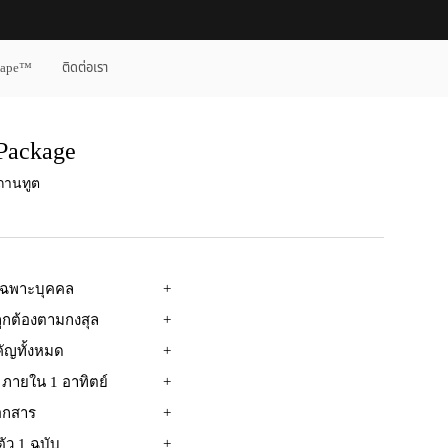
cape™
ติดต่อเรา
Package ​
ถานทูต​
เฉพาะบุคคล
กต้องตามกงสุล
ัญทั้งหมด
 ภายใน 1 อาทิตย์
เอกสาร
ว 1 ฉบับ