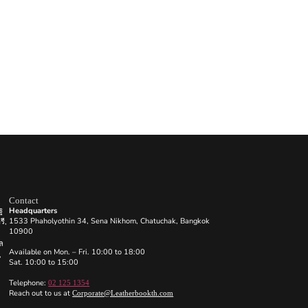
Contact
ฐ
Headquarters
1533 Phaholyothin 34, Sena Nikhom, Chatuchak, Bangkok
รี,
10900
โล
Available on Mon. – Fri. 10:00 to 18:00
,
Sat. 10:00 to 15:00
02 125 1354
Telephone:
Corporate@Leatherbookth.com
Reach out to us at