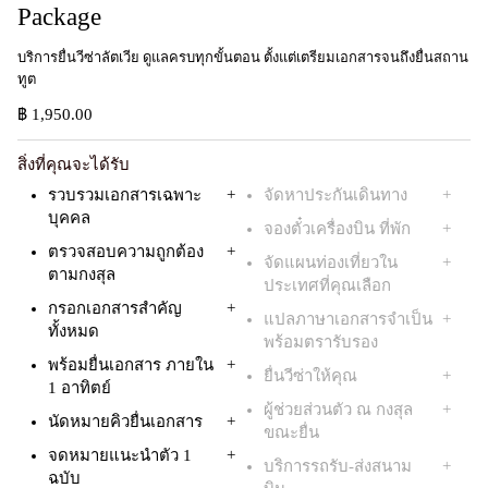
Package ​
บริการยื่นวีซ่าลัตเวีย ดูแลครบทุกขั้นตอน ตั้งแต่เตรียมเอกสารจนถึงยื่นสถาน
ทูต​
฿ 1,950.00
สิ่งที่คุณจะได้รับ
รวบรวมเอกสารเฉพาะ
จัดหาประกันเดินทาง
บุคคล
จองตั๋วเครื่องบิน ที่พัก
ตรวจสอบความถูกต้อง
จัดแผนท่องเที่ยวใน
ตามกงสุล
ประเทศที่คุณเลือก
กรอกเอกสารสำคัญ
แปลภาษาเอกสารจำเป็น
ทั้งหมด
พร้อมตรารับรอง
พร้อมยื่นเอกสาร ภายใน
ยื่นวีซ่าให้คุณ
1 อาทิตย์
ผู้ช่วยส่วนตัว ณ กงสุล
นัดหมายคิวยื่นเอกสาร
ขณะยื่น
จดหมายแนะนำตัว 1
บริการรถรับ-ส่งสนาม
ฉบับ